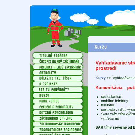
Vyhľadávanie st
prostredí
Kurzy
>>
Vyhľadávanie
Komunikácia – pož
rádiostanice
mobilné telefóny
telefóny
masmédia : veľmi význ
skoro vždy treba vyčlen
vyhľadávaní
SAR tímy severne od