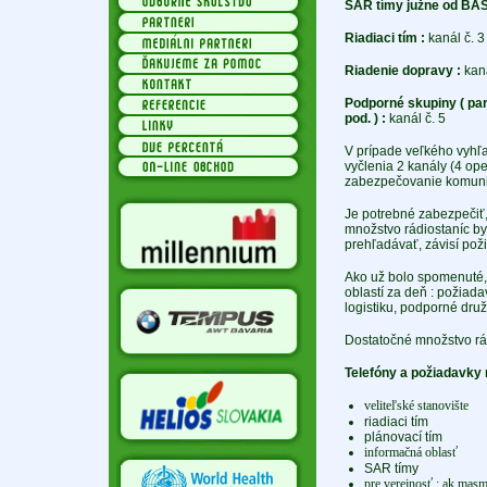
SAR tímy južne od BA
Riadiaci tím :
kanál č. 3
Riadenie dopravy :
kaná
Podporné skupiny ( pa
pod. ) :
kanál č. 5
V prípade veľkého vyhľ
vyčlenia 2 kanály (4 o
zabezpečovanie komunik
Je potrebné zabezpečiť,
množstvo rádiostaníc by
prehľadávať, závisí pož
Ako už bolo spomenuté, 
oblastí za deň : požiadav
logistiku, podporné druž
Dostatočné množstvo rád
Telefóny a požiadavky na
veliteľské stanovište
riadiaci tím
plánovací tím
informačná oblasť
SAR tímy
pre verejnosť : ak masm