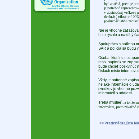
byť značná, preto je po
je potrebné zaprezentov
v dostatočnej veľkosti a
dvakrát ( trikrát je 100%
poslucháči stihli zapísa
Nie je vhodné zaťažovať
bola rýchlo a na dlhý č
Spolupráca s políciou mu
SAR a polícia sa budú 
Osoba, ktorá si nezapamä
resp. papierik so zapísa
bude chcieť poskytnúť ne
číslach misie informovať
Vždy je potrebné zapísať
nejaké informácie o uda
svedkov je vhodné pozva
informácií o udalosti.
Treba myslie
ť na to, že s
informáciu, preto závažné i
<< Predchádzajúca lek