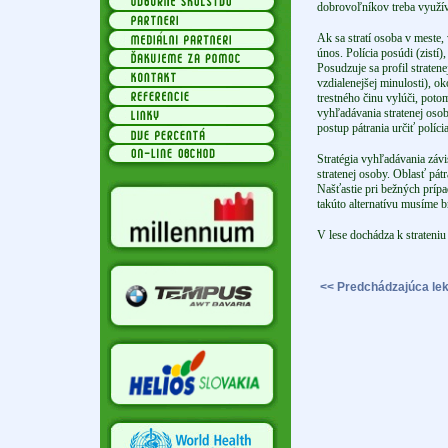
dobrovoľníkov treba využíva
Ak sa stratí osoba v meste, 
únos. Polícia posúdi (zistí)
Posudzuje sa profil stratenej
vzdialenejšej minulosti), ok
trestného činu vylúči, pot
vyhľadávania stratenej osob
postup pátrania určiť polícia
Stratégia vyhľadávania záv
stratenej osoby. Oblasť pát
Našťastie pri bežných prípa
takúto alternatívu musíme b
V lese dochádza k strateniu 
<< Predchádzajúca lek