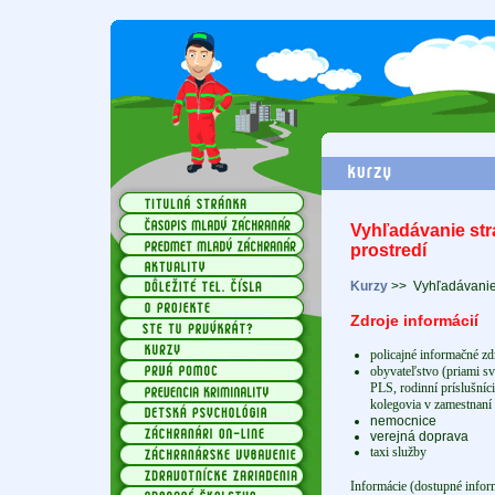
Vyhľadávanie st
prostredí
Kurzy
>>
Vyhľadávanie
Zdroje informácií
policajné informačné zd
obyvateľstvo (priami sv
PLS, rodinní príslušníci,
kolegovia v zamestnaní 
nemocnice
verejná doprava
taxi služby
Informácie (dostupné infor