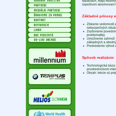
situáciách, majú možnos
úspešnom absolvovaní te
Základné prínosy e
Získanie vedomostí a
nebezpečných situáci
Zvyšovanie povedomia
problematiky.
Umožnenie zahrnúť d
základných a stredný
Predvedenie výhod a 
Spôsob realizácie:
Technologická báza: 
prostredníctvom int
Obsah: lekcie sú pri