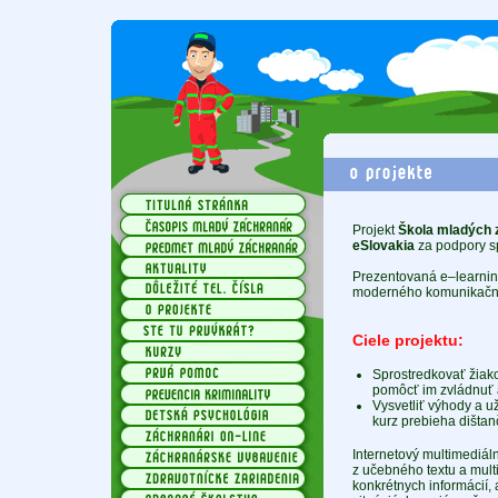
Projekt
Škola mladých 
eSlovakia
za podpory s
Prezentovaná e–learnin
moderného komunikačnéh
Ciele projektu:
Sprostredkovať žiak
pomôcť im zvládnuť a
Vysvetliť výhody a u
kurz prebieha dištan
Internetový multimediáln
z učebného textu a mult
konkrétnych informácií,