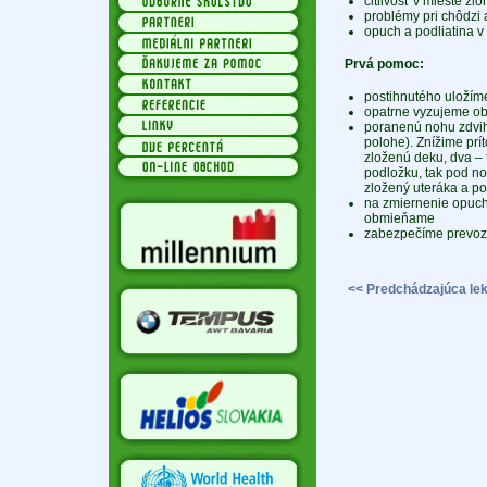
citlivosť v mieste zl
problémy pri chôdzi
opuch a podliatina v
Prvá pomoc:
postihnutého uložíme
opatrne vyzujeme ob
poranenú nohu zdvih
polohe). Znížime prí
zloženú deku, dva – t
podložku, tak pod n
zložený uteráka a po
na zmiernenie opuch
obmieňame
zabezpečíme prevoz 
<< Predchádzajúca lek