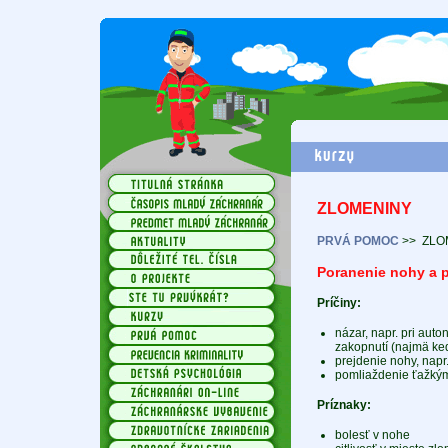
ZLOMENINY
PRVÁ POMOC
>>
ZLO
Poranenie nohy a p
Príčiny:
názar, napr. pri auto
zakopnutí (najmä ke
prejdenie nohy, nap
pomliaždenie ťažký
Príznaky:
bolesť v nohe