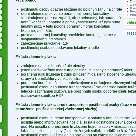
Prvá pomoc:
Zlo
Zlo
Oše
postihnutú osobu opatrne uložíme do polohy v ľahu na chrbte
Por
skontrolujeme prekrvenie poranenej hornej končatiny:
Por
skontrolujeme pulz na zápästí, ak je nehmatný, tak poranenú
hornú končatinu opatrne a pomaly vystrierame, až kým bude
hmatný pulz. V tejto polohe poranenú hornú končatinu
fixujeme, viď nižšie.
prekrvenie hornej končatiny pravidelne kontrolujememe v
dvojminútových intervaloch
zabezpečíme privolanie RZP
postihnutej osobe nepodávame tekutiny a jedlo
Fixácia zlomeniny lakťa:
zrolujeme napr. tri hrubšie froté uteráky
jeden uterák vložíme medzi trup postihnutej osoby a poranený lakeť
poranenú ruku fixujeme k trupu priložením ďalšieho stočeného uterák
strany a k predlaktiu z vonkajšej strany
poranenú hornú končatinu neobväzujeme a nefixujeme zloženými troj
postihnutú osobu nebudeme transportovať (úraz v nedostupnom terén
leteckej záchrannej služby), ale postihnutú osobu odborne ošetrí lek
realizovaný sanitkou RZP
Fixácia zlomeniny lakťa pred transportom postihnutej osoby (úraz v 
nemožnosť použitia leteckej záchrannej služby):
postihnutú osobu budeme transportovať v polohe v ľahu na chrbte. Na
nosidlá alebo improvizované nosidlá: širšia a dostatočne pevná doska,
pod. Na nosidlá si pripravíme tri zložené trojrohé šatky v miestach zá
lakťom postihnutej osoby (šírka zložených šatiek je približne 8 až 10 
postihnutú osobu uložíme do polohy v ľahu na chrbte na takto pripave