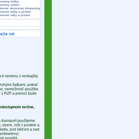
meniny lebky
meniny rebier
trenie otvorenej zlomeniny
anenie nohy a prstov
anenie ruky a prstov
a k ramenu z vonkajšej
rohými šatkami, pokiaľ
e, nemožnosť použitia
ár z RZP a prevoz bude
nedostupnom teréne,
 transport použijeme
 dvere, rošt z postele a
pästia, pod lakťom a nad
centimetrov)
né nosidlá