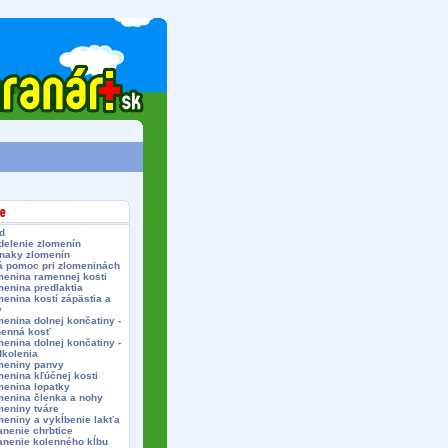
d
delenie zlomenín
znaky zlomenín
á pomoc pri zlomeninách
menina ramennej kosti
menina predlaktia
enina kostí zápästia a
y
enina dolnej končatiny -
henná kosť
enina dolnej končatiny -
dkolenia
meniny panvy
menina kľúčnej kosti
menina lopatky
menina členka a nohy
meniny tváre
meniny a vykĺbenie lakťa
anenie chrbtice
anenie kolenného kĺbu