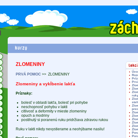
ZLOMENINY
Úvo
PRVÁ POMOC
>>
ZLOMENINY
Roz
Prí
Prv
Zlomeniny a vykĺbenie lakťa
Zlo
Zlo
Zlom
Príznaky:
ruk
Zlom
bolesť v oblasti lakťa, bolesť pri pohybe
ste
Zlom
neschopnosť pohybu v lakti
pre
citlivosť a deformity v mieste zlomeniny
Zlo
opuch a modriny
Zlo
Zlo
postihutý si poranenú ruku pridržiava zdravou rukou
Zlo
Zlo
Ruku v lakti nikdy nevystierame a neohýbame nasilu!
Zlo
Por
Por