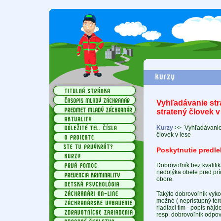
Vyhľadávanie str
stratený človek v
Kurzy
>>
Vyhľadávanie 
človek v lese
Poskytnutie predle
Dobrovoľník bez kvalifi
nedotýka obete pred prí
obore.
Takýto dobrovoľník vykon
možné ( neprístupný ter
riadiaci tím - popis náj
resp. dobrovoľník odpov