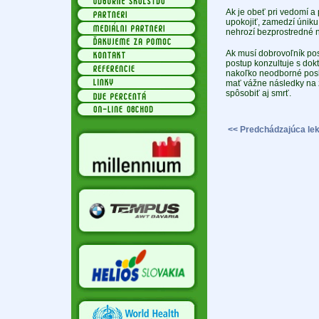
Ak je obeť pri vedomí a 
upokojiť, zamedzí úniku
nehrozí bezprostredné n
Ak musí dobrovoľník pos
postup konzultuje s dokt
nakoľko neodborné posk
mať vážne následky na z
spôsobiť aj smrť.
<< Predchádzajúca lek