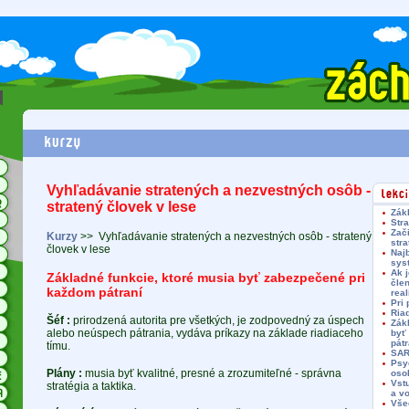
Vyhľadávanie stratených a nezvestných osôb -
stratený človek v lese
Zákl
Stra
Zač
Kurzy
>>
Vyhľadávanie stratených a nezvestných osôb - stratený
stra
človek v lese
Najb
syst
Ak j
Základné funkcie, ktoré musia byť zabezpečené pri
člen
každom pátraní
real
Pri 
Riad
Šéf :
prirodzená autorita pre všetkých, je zodpovedný za úspech
Zákl
alebo neúspech pátrania, vydáva príkazy na základe riadiaceho
byť
pátr
tímu.
SAR
Psyc
Plány :
musia byť kvalitné, presné a zrozumiteľné - správna
oso
Vst
stratégia a taktika.
a vo
Vše