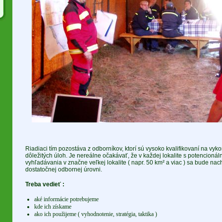
Riadiaci tím pozostáva z odborníkov, ktorí sú vysoko kvalifikovaní na vyk
dôležitých úloh. Je nereálne očakávať, že v každej lokalite s potencion
vyhľadávania v značne veľkej lokalite ( napr. 50 km² a viac ) sa bude nac
dostatočnej odbornej úrovni.
Treba vedieť :
aké informácie potrebujeme
kde ich získame
ako ich použijeme ( vyhodnotenie, stratégia, taktika )