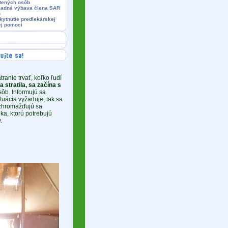
atených osôb
ladná výbava člena SAR
u
kytnutie predlekárskej
ej pomoci
ranie trvať, koľko ľudí
 stratila, sa začína s
sôb. Informujú sa
tuácia vyžaduje, tak sa
, zhromažďujú sa
ika, ktorú potrebujú
.