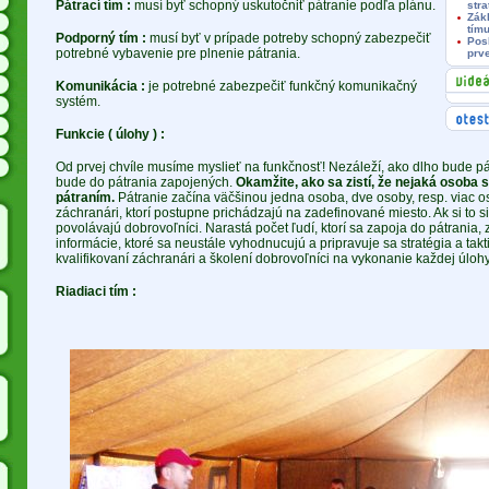
Pátrací tím :
musí byť schopný uskutočniť pátranie podľa plánu.
str
Zák
tím
Podporný tím :
musí byť v prípade potreby schopný zabezpečiť
Pos
potrebné vybavenie pre plnenie pátrania.
prv
Komunikácia :
je potrebné zabezpečiť funkčný komunikačný
systém.
Funkcie ( úlohy ) :
Od prvej chvíle musíme myslieť na funkčnosť! Nezáleží, ako dlho bude pát
bude do pátrania zapojených.
Okamžite, ako sa zistí, že nejaká osoba sa
pátraním.
Pátranie začína väčšinou jedna osoba, dve osoby, resp. viac o
záchranári, ktorí postupne prichádzajú na zadefinované miesto. Ak si to si
povolávajú dobrovoľníci. Narastá počet ľudí, ktorí sa zapoja do pátrania
informácie, ktoré sa neustále vyhodnucujú a pripravuje sa stratégia a takt
kvalifikovaní záchranári a školení dobrovoľníci na vykonanie každej úlohy
Riadiaci tím :