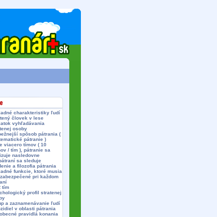
adné charakteristiky ľudí
tený človek v lese
iatok vyhľadávania
tenej osoby
ežnejší spôsob pátrania (
ematické pátranie )
e viacero tímov ( 10
ov / tím ), pátranie sa
izuje nasledovne
pátraní sa sleduje
enie a filozofia pátrania
adné funkcie, ktoré musia
 zabezpečené pri každom
aní
 tím
hologický profil stratenej
by
up a zaznamenávanie ľudí
zidiel v oblasti pátrania
obecné pravidlá konania