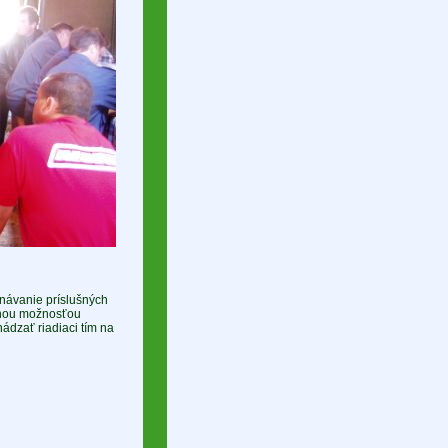
onávanie príslušných
álnou možnosťou
hádzať riadiaci tím na