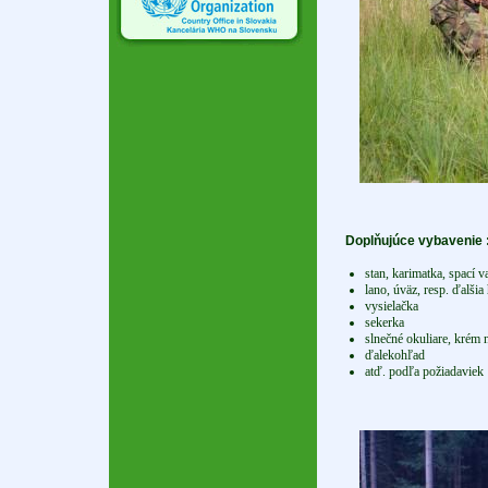
Doplňujúce vybavenie 
stan, karimatka, spací v
lano, úväz, resp. ďalši
vysielačka
sekerka
slnečné okuliare, krém 
ďalekohľad
atď. podľa požiadaviek