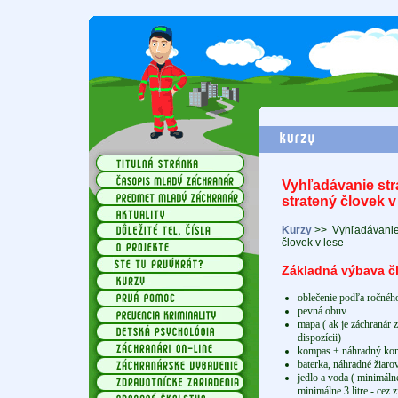
Vyhľadávanie str
stratený človek v
Kurzy
>>
Vyhľadávanie 
človek v lese
Základná výbava č
oblečenie podľa ročného 
pevná obuv
mapa ( ak je záchranár z
dispozícii)
kompas + náhradný ko
baterka, náhradné žiaro
jedlo a voda ( minimáln
minimálne 3 litre - cez 