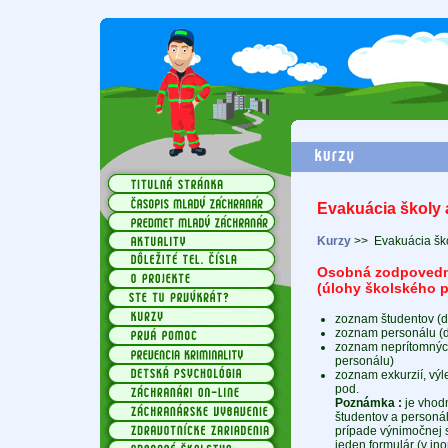
Evakuácia školy a
Kurzy
>>
Evakuácia ško
Osobná zodpovedno
(úlohy školského p
zoznam študentov (
zoznam personálu (
zoznam neprítomných 
personálu)
zoznam exkurzií, výl
pod.
Poznámka :
je vhod
študentov a personál
prípade výnimočnej s
jeden formulár (v ino