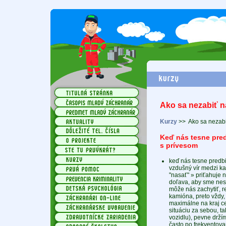
Ako sa nezabiť na
Kurzy
>>
Ako sa nezabi
Keď nás tesne pre
s prívesom
keď nás tesne predb
vzdušný vír medzi 
"nasať" » priťahuje 
doľava, aby sme nesp
môže nás zachytiť, 
kamióna, preto vždy,
maximálne na kraj ce
situáciu za sebou, 
vozidlu), pevne drží
často po frekventova