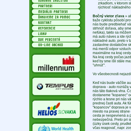
zrkadlom, v ktorom s
rýchlosť nákladného v
Bočný vietor zľava
» ab
tiaže cyklistu pôsobí p
nás bude predbiehať väčš
strhnúť doľava, aby sme
nefúka), takto sa môže
má auto náves a ide rých
nákladné auto, preto v 
zastavíme dostatočne sko
má menší odpor vzduchu 
maximálne na kraj cesty 
Na kraj cesty počas jaz
keď by sme išli stále m
"uhnúť".
Vo všeobecnosti nejazdím
Keď nás bude väčšie auto
doprava - auto rozráža 
nás táto tlaková vlna. Č
dostaneme "kopanec" od 
rýchlo a tesne pri nás v
prednej časti auta. Ak f
"kopancov" doprava je v
miesto na pravej strane c
cesta je nespevnená a pr
nebezpečná. Preto pri s
(úzky úsek cesty, prudk
včas reagovať, napr. zo