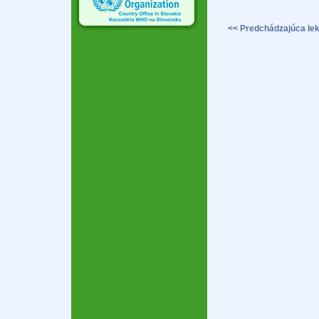
<< Predchádzajúca lek