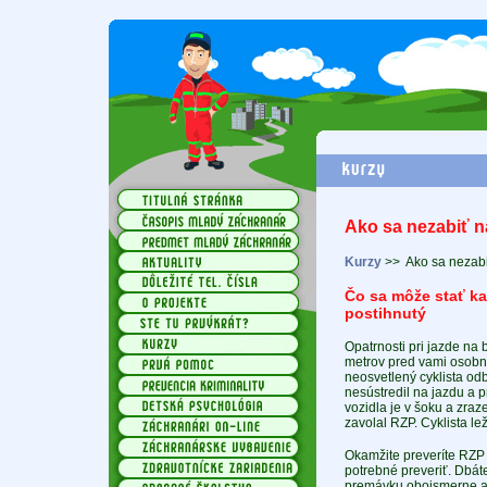
Ako sa nezabiť na
Kurzy
>>
Ako sa nezabi
Čo sa môže stať k
postihnutý
Opatrnosti pri jazde na b
metrov pred vami osobné
neosvetlený cyklista od
nesústredil na jazdu a p
vozidla je v šoku a zraze
zavolal RZP. Cyklista le
Okamžite preveríte RZP -
potrebné preveriť. Dbát
premávku obojsmerne a vy