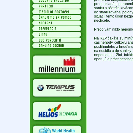
predpokladáte poranenie
sánku a ošetríte krvácan
do stabilizovanej poloh
situácii tento úkon bez
nechcete.
Prečo vám nikto nepomoh
Na RZP čakáte 15 minút.
čas nehody, celkovú an
postihnutého a hneď mu 
na nosidlá a do sanitky.
nepomohol... Žiaľ, taká
operujú a práceneschopn