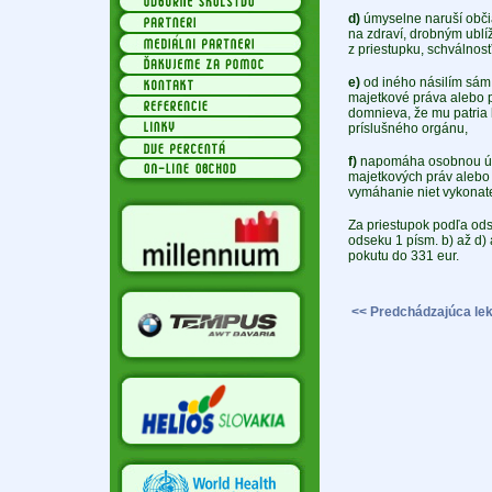
d)
úmyselne naruší obči
na zdraví, drobným ubl
z priestupku, schválno
e)
od iného násilím sám
majetkové práva alebo p
domnieva, že mu patria
príslušného orgánu,
f)
napomáha osobnou úč
majetkových práv alebo p
vymáhanie niet vykonat
Za priestupok podľa ods
odseku 1 písm. b) až d) 
pokutu do 331 eur.
<< Predchádzajúca lek