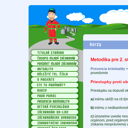
Metodika pre 2. 
Prevencia kriminality
povedomie
Priestupky proti o
Priestupku sa dopustí ok
a)
inému ublíži na cti t
b)
inému z nedbanlivosti 
c)
úmyselne uvedie nesp
orgánom, pred orgánom 
získania neoprávnenej 