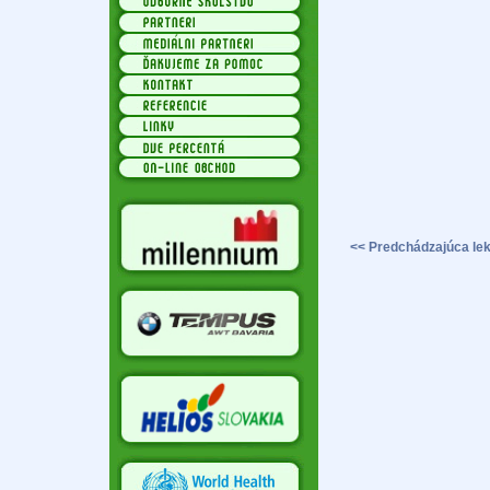
<< Predchádzajúca lek