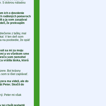
ie. S dobrou náladou
om ich o dovolenie
ších rodinných pomeroch
li a ja som zaspával
 deň, že prekvapím
lečenie z tašky, mal
kal. V ten deň som
sa na poobedie, že opäť
ali sa mi za moju
átmi a vo všetkom sme
 prečo som nemohol
a vrátila láska, ktorá
azere. Bol krásny
 som si išiel zaplávať.
zera ma videli, ale do
t Peter. Skočil do
ný. Peter mi však
tej chvíli prebehli