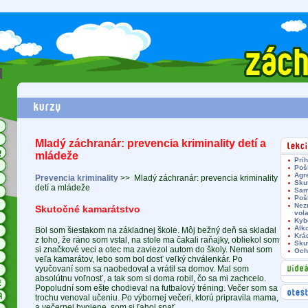
Mladý záchranár: prevencia kriminality detí a
mládeže
Prí
Pošl
Agre
Prevencia kriminality
>>
Mladý záchranár: prevencia kriminality
Sku
detí a mládeže
Sam
Poš
Nez
Skutočné kamarátstvo
vol
Kyb
Alk
Bol som šiestakom na základnej škole. Môj bežný deň sa skladal
Krá
z toho, že ráno som vstal, na stole ma čakali raňajky, obliekol som
Sku
si značkové veci a otec ma zaviezol autom do školy. Nemal som
Och
veľa kamarátov, lebo som bol dosť veľký chválenkár. Po
vyučovaní som sa naobedoval a vrátil sa domov. Mal som
absolútnu voľnosť, a tak som si doma robil, čo sa mi zachcelo.
Popoludní som ešte chodieval na futbalový tréning. Večer som sa
trochu venoval učeniu. Po výbornej večeri, ktorú pripravila mama,
a večernej hygiene, som si ľahol spať.