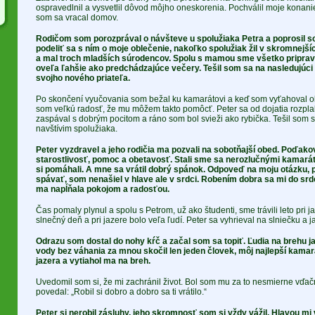
ospravedlnil a vysvetlil dôvod môjho oneskorenia. Pochválil moje konan
som sa vracal domov.
Rodičom som porozprával o návšteve u spolužiaka Petra a poprosil s
podeliť sa s ním o moje oblečenie, nakoľko spolužiak žil v skromnej
a mal troch mladších súrodencov. Spolu s mamou sme všetko pripravi
oveľa ľahšie ako predchádzajúce večery. Tešil som sa na nasledujúci
svojho nového priateľa.
Po skončení vyučovania som bežal ku kamarátovi a keď som vyťahoval ob
som veľkú radosť, že mu môžem takto pomôcť. Peter sa od dojatia rozpla
zaspával s dobrým pocitom a ráno som bol svieži ako rybička. Tešil som 
navštívim spolužiaka.
Peter vyzdravel a jeho rodičia ma pozvali na sobotňajší obed. Poďakov
starostlivosť, pomoc a obetavosť. Stali sme sa nerozlučnými kamar
si pomáhali. A mne sa vrátil dobrý spánok. Odpoveď na moju otázku,
spávať, som nenašiel v hlave ale v srdci. Robením dobra sa mi do srdc
ma napĺňala pokojom a radosťou.
Čas pomaly plynul a spolu s Petrom, už ako študenti, sme trávili leto pri j
slnečný deň a pri jazere bolo veľa ľudí. Peter sa vyhrieval na slniečku a ja
Odrazu som dostal do nohy kŕč a začal som sa topiť. Ľudia na brehu ja
vody bez váhania za mnou skočil len jeden človek, môj najlepší kamará
jazera a vytiahol ma na breh.
Uvedomil som si, že mi zachránil život. Bol som mu za to nesmierne vďač
povedal: „Robil si dobro a dobro sa ti vrátilo.“
Peter si nerobil zásluhy, jeho skromnosť som si vždy vážil. Hlavou mi v 