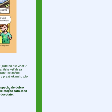
 „Kde ho ale vziať?“
arátsky vzťah sa
robiť skutočné
v pravý okamih, toto
ospech, ale dobro
e stojí to zato. Keď
dovoláte.