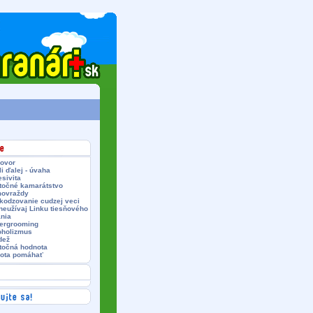
hovor
i ďalej - úvaha
sivita
točné kamarátstvo
ovraždy
kodzovanie cudzej veci
neužívaj Linku tiesňového
ania
ergrooming
oholizmus
dež
točná hodnota
ota pomáhať