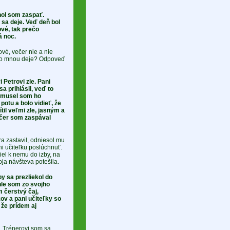
hol som zaspať.
 sa deje. Veď deň bol
ové, tak prečo
 noc.
vé, večer nie a nie
 so mnou deje? Odpoveď
Petrovi zle. Pani
a prihlásil, veď to
a musel som ho
otu a bolo vidieť, že
til veľmi zle, jasným a
čer som zaspával
a zastavil, odniesol mu
ni učiteľku poslúchnuť.
el k nemu do izby, na
oja návšteva potešila.
y sa prezliekol do
hle som zo svojho
 čerstvý čaj,
ov a pani učiteľky so
 že prídem aj
. Trénerovi som sa