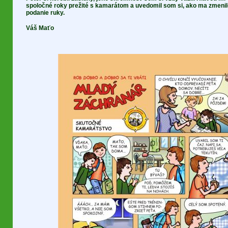
spoločné roky prežité s kamarátom a uvedomil som si, ako ma zmeni
podanie ruky.
Váš Maťo