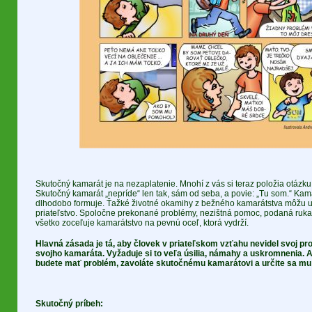
Skutočný kamarát je na nezaplatenie. Mnohí z vás si teraz položia otázku:
Skutočný kamarát „nepríde“ len tak, sám od seba, a povie: „Tu som.“ Kam
dlhodobo formuje. Ťažké životné okamihy z bežného kamarátstva môžu u
priateľstvo. Spoločne prekonané problémy, nezištná pomoc, podaná ruka 
všetko zoceľuje kamarátstvo na pevnú oceľ, ktorá vydrží.
Hlavná zásada je tá, aby človek v priateľskom vzťahu nevidel svoj pr
svojho kamaráta. Vyžaduje si to veľa úsilia, námahy a uskromnenia. Al
budete mať problém, zavoláte skutočnému kamarátovi a určite sa mu 
Skutočný príbeh: