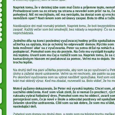
Napriek tomu, že v detskej izbe som mal čisto a príjemne teplo, nemo
Prehadzoval som sa zo strany na stranu a nevedel som prísť na to, čo
pohodový. Nič mi nechýbalo, nič ma netrápilo, ba dostal som aj vreck
nemôžem spať? Nad ránom som od únavy zaspal. Bola to dlhá a ťažká
Nastávajúce dni mali rovnaký priebeh. Napriek tomu, že boli bezproblémo
zaspať. Každý večer som bol smutnejší, bez nálady a nepokojný. Čo sa
neprichádzala.
Jedného dňa na konci poslednej vyučovacej hodiny prišlo spolužiakovi 
učiteľka sa opýtala, kto je ochotný ho odprevadiť domov. Rýchlo som s
bola možnosť uliať sa z vyučovania. Peter sa sotva držal na nohách 
podopierať. Pomohol som mu do postele. Na čelo mu vystúpili kvapky p
má teplotu. Uvaril som mu čaj a rozlúčil som sa. Napriek tomu, že sa cí
kamarátskym hlasom mi poďakoval za pomoc. Veľmi ma to dojalo. Ve
trochu lepšie.
Na druhý deň ma pani učiteľka poprosila, aby som sa po vyučovaní u Petr
úlohy a zaželal skoré uzdravenie. Veľmi sa mi nechcelo, ale patrilo sa pa
Po skončení vyučovania som sa vybral navštíviť spolužiaka. Keď som voši
tvári mal skleslý výraz. Keď ma zbadal, rozveselil sa. Bolo vidieť, že ho m
Mokré pyžamo dokazovalo, že Peter má vysokú teplotu. Chcel som, ab
suchého oblečenia. Keď som však zistil, že si nemal čo prezliecť, rýc
ruksaku vybral futbalový dres. Pomohol som mu ho obliecť, uvaril som
porozprával som, čo je nové v škole a odovzdal pozdravy od spolužiak
želaním skorého uzdravenia. Cítil som sa tak dobre, že som mu sľúbil,
nasledujúci deň.
Zabehol som domov po druhý dres, a preto som na tréning trochu meškal