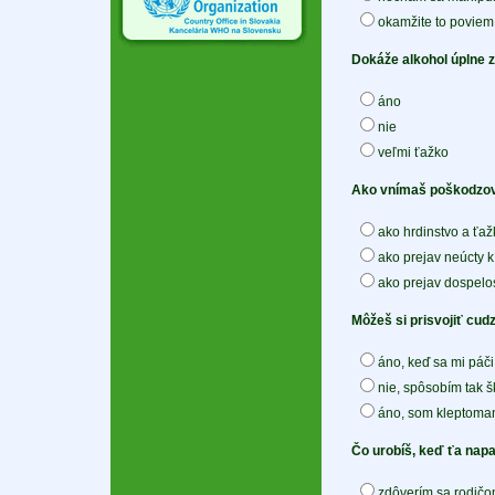
okamžite to poviem
Dokáže alkohol úplne 
áno
nie
veľmi ťažko
Ako vnímaš poškodzov
ako hrdinstvo a ťažk
ako prejav neúcty k
ako prejav dospelos
Môžeš si prisvojiť cudzi
áno, keď sa mi páči
nie, spôsobím tak 
áno, som kleptoman
Čo urobíš, keď ťa napa
zdôverím sa rodičo