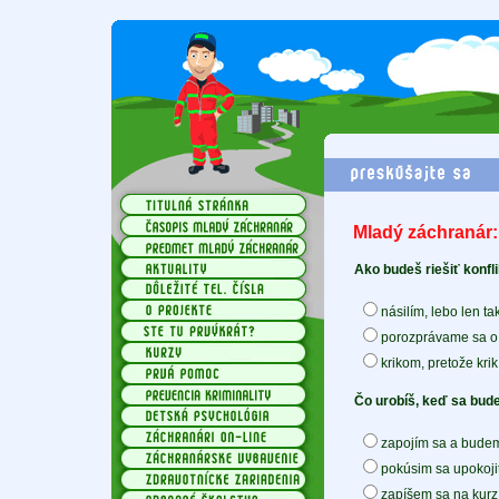
Mladý záchranár: 
Ako budeš riešiť konfl
násilím, lebo len t
porozprávame sa o
krikom, pretože kri
Čo urobíš, keď sa bude
zapojím sa a budem
pokúsim sa upokojiť
zapíšem sa na kur