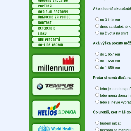
Ako si ceníš skutočné
na 3 tisíc eur
dnes sa skutočné k
na život a na smrť
Aká výška pokuty môže 
do 1 657 eur
do 1 658 eur
do 1 659 eur
Prečo si nemá dieťa na
lebo je to nebezpe
lebo nemá doma int
lebo si nevie vybrať
Čo urobíš, keď máš doj
budem mlčať
nechám sa manipulo