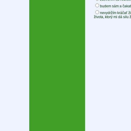
budem sám a čakať,
nevydržím kráčať ži
života, ktorý mi dá silu ž