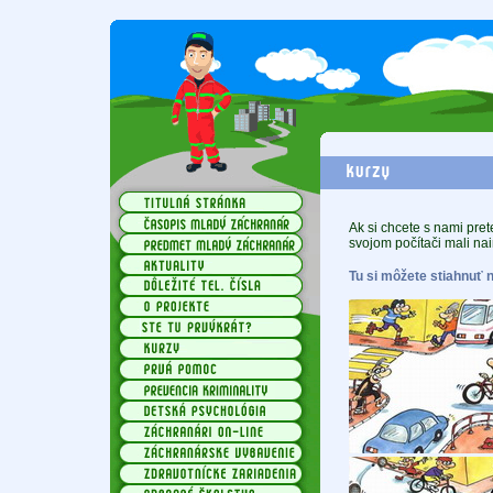
Ak si chcete s nami pre
svojom počítači mali nai
Tu si môžete stiahnuť 