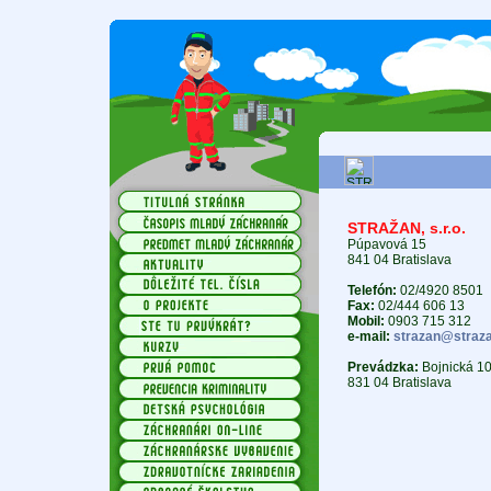
STRAŽAN, s.r.o.
Púpavová 15
841 04 Bratislava
Telefón:
02/4920 8501
Fax:
02/444 606 13
Mobil:
0903 715 312
e-mail:
strazan@straza
Prevádzka:
Bojnická 10 
831 04 Bratislava