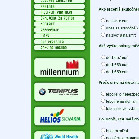
Ako si ceníš skutočné
na 3 tisíc eur
dnes sa skutočné k
na život a na smrť
Aká výška pokuty môže 
do 1 657 eur
do 1 658 eur
do 1 659 eur
Prečo si nemá dieťa na
lebo je to nebezpe
lebo nemá doma int
lebo si nevie vybrať
Čo urobíš, keď máš doj
budem mlčať
nechám sa manipulo