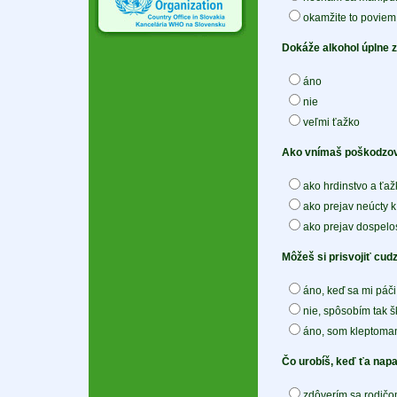
okamžite to poviem
Dokáže alkohol úplne 
áno
nie
veľmi ťažko
Ako vnímaš poškodzov
ako hrdinstvo a ťažk
ako prejav neúcty k
ako prejav dospelos
Môžeš si prisvojiť cudzi
áno, keď sa mi páči
nie, spôsobím tak 
áno, som kleptoman
Čo urobíš, keď ťa napa
zdôverím sa rodičo