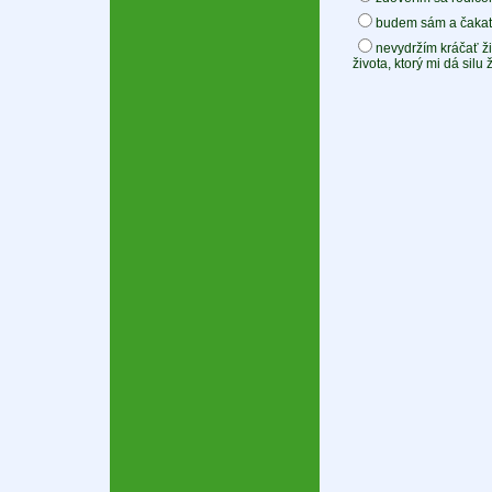
budem sám a čakať,
nevydržím kráčať ži
života, ktorý mi dá silu ž