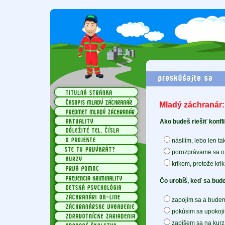
Mladý záchranár: 
Ako budeš riešiť konfl
násilím, lebo len t
porozprávame sa o
krikom, pretože kri
Čo urobíš, keď sa bude
zapojím sa a budem
pokúsim sa upokojiť
zapíšem sa na kur