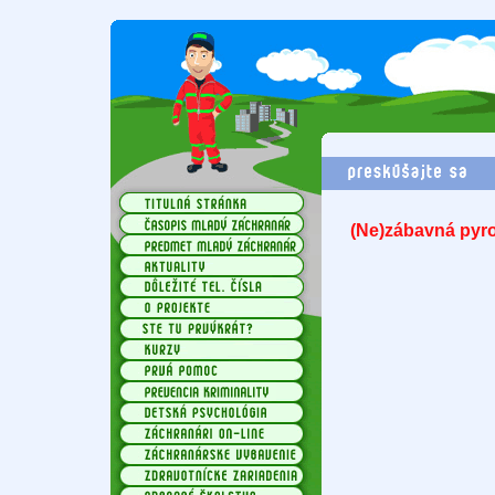
(Ne)zábavná pyr