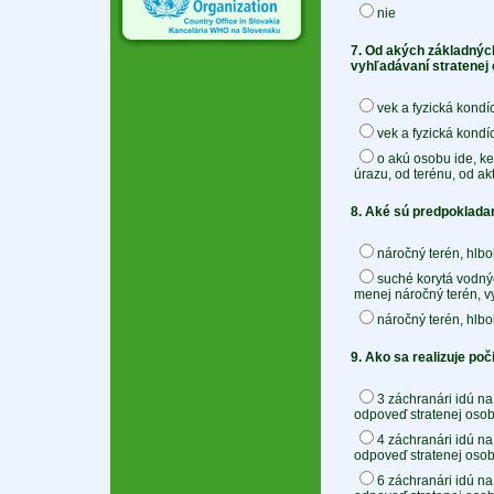
nie
7. Od akých základnýc
vyhľadávaní stratenej
vek a fyzická kondíc
vek a fyzická kondí
o akú osobu ide, ke
úrazu, od terénu, od a
8. Aké sú predpoklada
náročný terén, hlbo
suché korytá vodnýc
menej náročný terén, vy
náročný terén, hlbo
9. Ako sa realizuje po
3 záchranári idú na
odpoveď stratenej osoby
4 záchranári idú na
odpoveď stratenej osoby
6 záchranári idú na