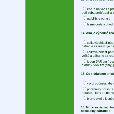
kde je najväčšia p
detí treba prehľadať a
najbližšie oblasti
lesné cesty a chodn
14. Ako je výhodné rea
celková oblasť pátr
pátranie sa realizuje 
celková oblasť pátr
veľké a pátranie sa re
jeden SAR tím (resp
a druhý SAR tím (tímy)
15. Čo sledujeme pri p
vývoj počasia, aby 
poľahnutý porast, z
poraste, stopy po obuvi
blízke okolie lesnýc
16. Môže sa riadiaci tí
od lokality pátrania?