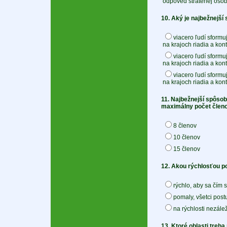
odpoveď stratenej osoby
10. Aký je najbežnejší
viacero ľudí sformu
na krajoch riadia a kont
viacero ľudí sformu
na krajoch riadia a kont
viacero ľudí sformu
na krajoch riadia a kont
11. Najbežnejší spôsob 
maximálny počet členo
8 členov
10 členov
15 členov
12. Akou rýchlosťou po
rýchlo, aby sa čím 
pomaly, všetci postu
na rýchlosti nezále
13. Ktoré oblasti treba