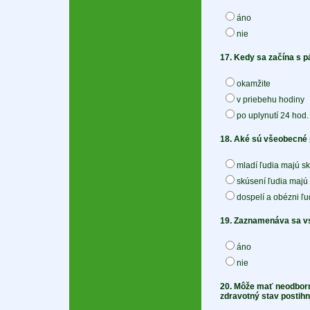
áno
nie
17. Kedy sa začína s pá
okamžite
v priebehu hodiny
po uplynutí 24 hod.
18. Aké sú všeobecné 
mladí ľudia majú sk
skúsení ľudia majú 
dospelí a obézni ľu
19. Zaznamenáva sa vst
áno
nie
20. Môže mať neodborn
zdravotný stav postihn