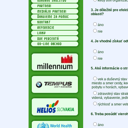
kedy boli organizác
3. Je dôležité pre efe
oblasti?
áno
nie
4. Je vhodné získať od
áno
nie
5. Aké informácie o str
vek a duševný stav 
miesto a smer cesty, ke
pobytu v horách, vybave
zdravotný stav stra
videná, vybavenie, jedl
rýchlosť a smer ve
6. Treba posúdiť viero
áno